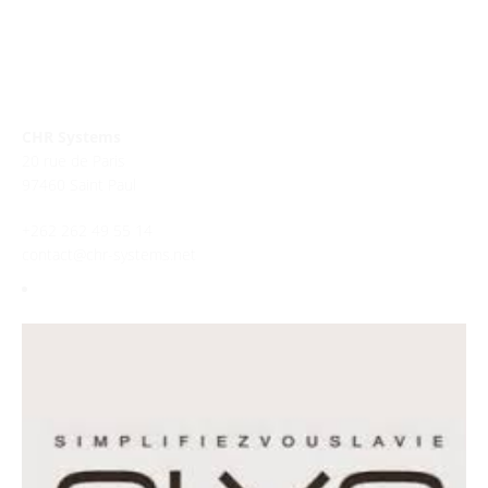
Nous Contacter
CHR Systems
20 rue de Paris
97460 Saint Paul
+262 262 49 55 14
contact@chr-systems.net
Contactez-nous